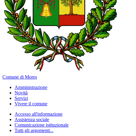
Comune di Mores
Amministrazione
Novità
Servizi
Vivere il comune
Accesso all'informazione
Assistenza sociale
Comunicazione istituzionale
Tutti gli argomenti...