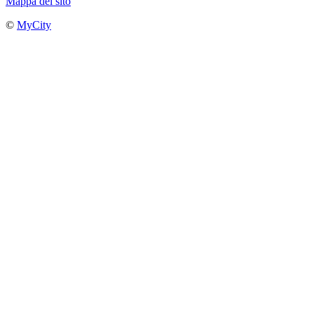
Mappa del sito
©
MyCity