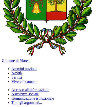
Comune di Mores
Amministrazione
Novità
Servizi
Vivere il comune
Accesso all'informazione
Assistenza sociale
Comunicazione istituzionale
Tutti gli argomenti...