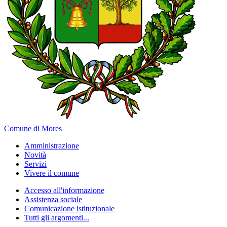
Comune di Mores
Amministrazione
Novità
Servizi
Vivere il comune
Accesso all'informazione
Assistenza sociale
Comunicazione istituzionale
Tutti gli argomenti...