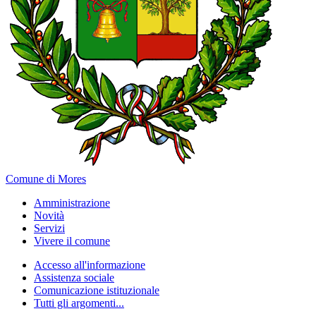
Comune di Mores
Amministrazione
Novità
Servizi
Vivere il comune
Accesso all'informazione
Assistenza sociale
Comunicazione istituzionale
Tutti gli argomenti...