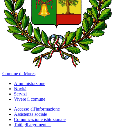
Comune di Mores
Amministrazione
Novità
Servizi
Vivere il comune
Accesso all'informazione
Assistenza sociale
Comunicazione istituzionale
Tutti gli argomenti...