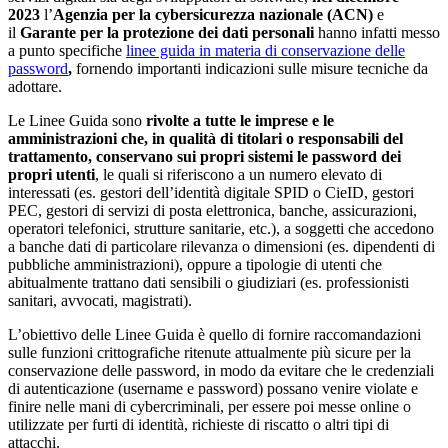
2023
l’
Agenzia per la cybersicurezza nazionale (ACN)
e
il
Garante per la protezione dei dati personali
hanno infatti messo
a punto specifiche
linee guida in materia di conservazione delle
password
,
fornendo importanti indicazioni sulle misure tecniche da
adottare.
Le Linee Guida sono
rivolte a tutte le imprese e le
amministrazioni che, in qualità di titolari o responsabili del
trattamento, conservano sui propri sistemi le password dei
propri utenti
, le quali si riferiscono a un numero elevato di
interessati (es. gestori dell’identità digitale SPID o CieID, gestori
PEC, gestori di servizi di posta elettronica, banche, assicurazioni,
operatori telefonici, strutture sanitarie, etc.), a soggetti che accedono
a banche dati di particolare rilevanza o dimensioni (es. dipendenti di
pubbliche amministrazioni), oppure a tipologie di utenti che
abitualmente trattano dati sensibili o giudiziari (es. professionisti
sanitari, avvocati, magistrati).
L’obiettivo delle Linee Guida è quello di fornire raccomandazioni
sulle funzioni crittografiche ritenute attualmente più sicure per la
conservazione delle password, in modo da evitare che le credenziali
di autenticazione (username e password) possano venire violate e
finire nelle mani di cybercriminali, per essere poi messe online o
utilizzate per furti di identità, richieste di riscatto o altri tipi di
attacchi.