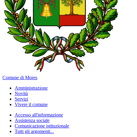
Comune di Mores
Amministrazione
Novità
Servizi
Vivere il comune
Accesso all'informazione
Assistenza sociale
Comunicazione istituzionale
Tutti gli argomenti...